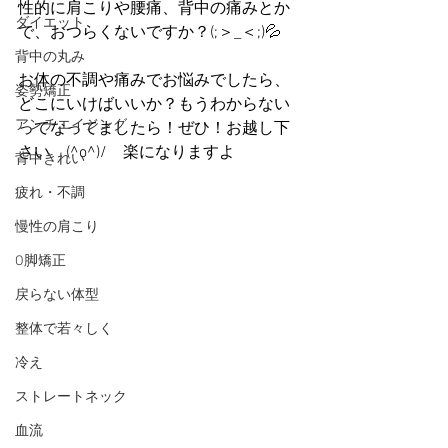
性的に肩こりや腰痛、背中の痛みとか
ダイエット
で、おつらくないですか？(;＞_＜;)💦
背中の丸み
お体の不調や痛みでお悩みでしたら、
姿勢矯正
どこにいけばいいか？もうわからない 
アンチエイジング
ってなってましたら！ぜひ！お越し下
さい　(^o^)/　楽になりますよ
背中きれい
疲れ・不調
慢性の肩こり
O脚矯正
戻らない体型
整体で若々しく
冷え
ストレートネック
血流