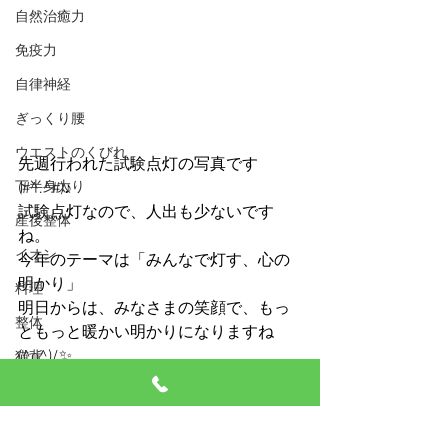
自然治癒力
免疫力
自律神経
ぎっくり腰
ウエストのくびれ
先週行われた試験点灯の写真です　
(#^.^#)♪ 
下半身太り
試験点灯なので、人出も少ないです
産後整体
ね。
イオン
今年のテーマは「みんなで灯す、心の
明かり」
料理
明日からは、みなさまの笑顔で、もっ
整体
ともっと暖かい明かりになりますね
(^o^)/✨
猫背
骨盤矯正
トラ猫
椎間板ヘルニア
座骨神経痛