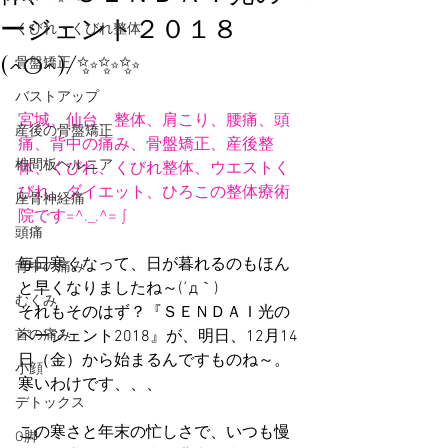
ージェント２０１８
くびれ・くびれ整体
(^o^)/✨✨✨
骨盤矯正
バストアップ
宮城、仙台、整体、肩こり、腰痛、頭
産後の骨盤矯正
痛、背中の痛み、骨盤矯正、産後整
椎間板ヘルニア
体、くびれ、くびれ整体、ウエストく
びれ、ダイエット、ひろこの整体療術
座骨神経痛
院です=^._.^= ∫
頭痛
毎日寒くなって、日が暮れるのもほん
背中の痛み
と早くなりましたね～(´д｀)
むくみ
それもそのはず？『ＳＥＮＤＡＩ光の
首の痛み
ページェント2018』が、明日、12月14
日（金）から始まるんですものね～。
小顔
寒いわけです、、、
デトックス
この寒さと年末の忙しさで、いつも慢
O脚