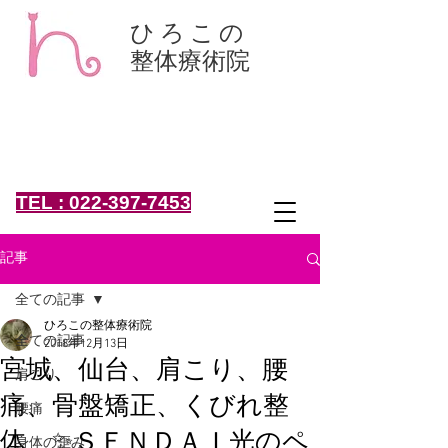
ひろこの
整体療術院
肩こり、腰痛、骨盤矯正、頭痛、産後整体、くびれ、小
顔は、仙台の整体、ひろこの整体療術院！坐骨神経痛、
椎間板ヘルニア、頻尿、女性専用
仙台市太白区 痛みを取る "きれい"応援
女性専門 整体院
仙台市太白区鈎取4-19-1
TEL : 022-397-7453
記事
全ての記事
ひろこの整体療術院
全ての記事
2018年12月13日
宮城、仙台、肩こり、腰
肩こり
痛、骨盤矯正、くびれ整
腰痛
体、✨ＳＥＮＤＡＩ光のペ
身体の歪み