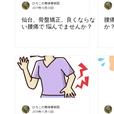
ひろこの整体療術院
2019年10月20日
仙台、骨盤矯正、良くならな
腰
血流
自然治癒力
い腰痛で 悩んでませんか？
か
ひろこの整体療術院
2018年11月12日