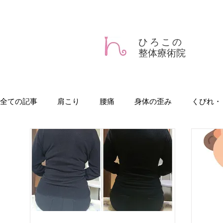
肩こり、腰痛、骨盤矯正、頭痛、産後整体、くびれ、
仙台市太白区 痛みを取る "
ひろこの
整体療術院
全ての記事
肩こり
腰痛
身体の歪み
くびれ・
産後の骨盤矯正
椎間板ヘルニア
座骨神経痛
デトックス
O脚
ダイエット
背中の丸み
疲れ・不調
慢性の肩こり
O脚矯正
戻らない