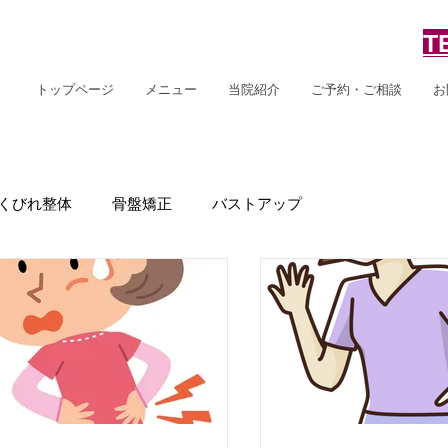
小顔は、仙台の整体、ひろこの整体療術院！坐骨神経痛、椎間板ヘルニア、頻尿、女性専
TE
きれい"応援 女性専門 整体院
仙台市太白区鈎取4-19-1
トップページ
メニュー
当院紹介
ご予約・ご相談
お
くびれ整体
骨盤矯正
バストアップ
頭痛
背中の痛み
むくみ
首の痛み
小顔
姿勢矯正
アンチエイジング
背中きれい
体型
整体で若々しく
冷え
ストレートネック