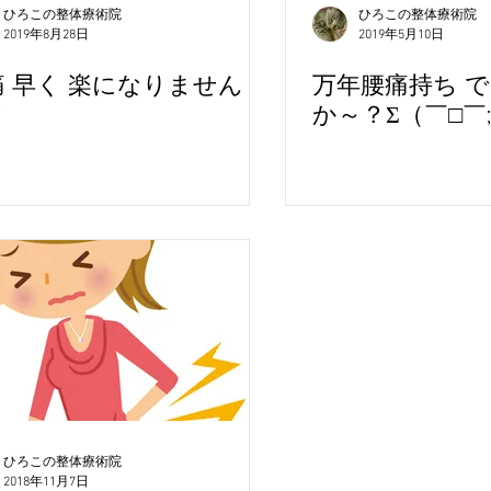
ひろこの整体療術院
ひろこの整体療術院
2019年8月28日
2019年5月10日
痛 早く 楽になりません
万年腰痛持ち 
？
か～？Σ（￣□￣
ひろこの整体療術院
2018年11月7日