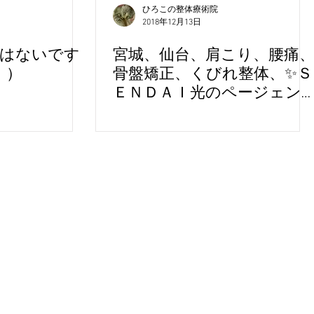
ひろこの整体療術院
2018年12月13日
ではないです
宮城、仙台、肩こり、腰痛
;）
骨盤矯正、くびれ整体、✨Ｓ
ＥＮＤＡＩ光のページェン
ト２０１８ (^o^)/✨✨✨