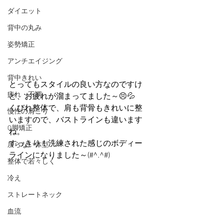
ダイエット
背中の丸み
姿勢矯正
アンチエイジング
背中きれい
とってもスタイルの良い方なのですけ
疲れ・不調
ど、お疲れが溜まってました～😣💦
くびれ整体で、肩も背骨もきれいに整
慢性の肩こり
いますので、バストラインも違います
O脚矯正
ね。
すっきり！洗練された感じのボディー
戻らない体型
ラインになりました～(#^.^#)
整体で若々しく
冷え
ストレートネック
血流