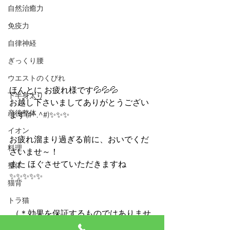
自然治癒力
免疫力
自律神経
ぎっくり腰
ウエストのくびれ
ほんとに お疲れ様です💦💦💦
下半身太り
お越し下さいましてありがとうござい
産後整体
ます(#^.^#)✨✨✨
イオン
お疲れ溜まり過ぎる前に、おいでくだ
料理
さいませ～！
また ほぐさせていただきますね
整体
✨✨✨✨✨
猫背
トラ猫
 （＊効果を保証するものではありませ
ん。） 