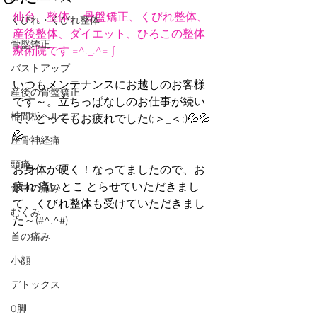
仙台、整体、 骨盤矯正、くびれ整体、
くびれ・くびれ整体
産後整体、ダイエット、ひろこの整体
骨盤矯正
療術院です =^._.^= ∫   
バストアップ
いつもメンテナンスにお越しのお客様
産後の骨盤矯正
です～。立ちっぱなしのお仕事が続い
椎間板ヘルニア
て、とってもお疲れでした(;＞_＜;)💦💦
💦
座骨神経痛
頭痛
お身体が硬く！なってましたので、お
疲れ 痛いとこ とらせていただきまし
背中の痛み
て、くびれ整体も受けていただきまし
むくみ
た～(#^.^#)
首の痛み
小顔
デトックス
O脚