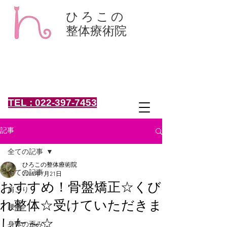
ひろこの
整体療術院
肩こり、腰痛、骨盤矯正、頭痛、産後整体、くびれ、小
顔は、仙台の整体、ひろこの整体療術院！坐骨神経痛、
椎間板ヘルニア、頻尿、女性専用
仙台市太白区 痛みを取る "きれい"応援
女性専門 整体院
仙台市太白区鈎取4-19-1
TEL : 022-397-7453
記事
全ての記事
ひろこの整体療術院
全ての記事
2019年7月21日
おすすめ！骨盤矯正☆くび
肩こり
れ整体☆受けていただきま
腰痛
した～☆
身体の歪み