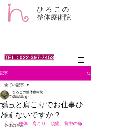
ひろこの
整体療術院
肩こり、腰痛、骨盤矯正、頭痛、産後整体、くびれ、小
顔は、仙台の整体、ひろこの整体療術院！坐骨神経痛、
椎間板ヘルニア、頻尿、女性専用
仙台市太白区 痛みを取る "きれい"応援
女性専門 整体院
仙台市太白区鈎取4-19-1
TEL : 022-397-7453
記事
全ての記事
ひろこの整体療術院
全ての記事
2019年9月1日
ずっと肩こりでお仕事ひ
肩こり
どくないですか？
腰痛
仙台、整体、肩こり、頭痛、背中の痛
身体の歪み