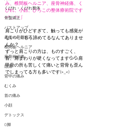
み、椎間板ヘルニア、座骨神経痛、く
くびれ・くびれ整体
びれ、小顔、ひろこの整体療術院です 
=^._.^= ∫ 
骨盤矯正
バストアップ
肩こりがひどすぎて、触っても感覚が
産後の骨盤矯正
ない(>_<)もう諦めてるなんてありませ
んか？
椎間板ヘルニア
ずっと肩こりの方は、ものすごく、
座骨神経痛
首、肩まわりが硬くなってます💦💦肩
甲骨の所も苦しくて痛いと背骨も歪ん
頭痛
でしまってる方も多いです(>_<)
背中の痛み
むくみ
首の痛み
小顔
デトックス
O脚