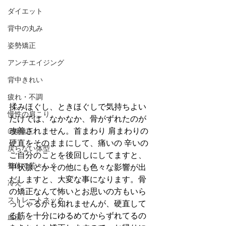
ダイエット
背中の丸み
姿勢矯正
アンチエイジング
背中きれい
疲れ・不調
揉みほぐし、ときほぐしで気持ちよい
慢性の肩こり
だけでは、なかなか、骨がずれたのが
改善されません。首まわり 肩まわりの
O脚矯正
硬直をそのままにして、痛いの 辛いの 
戻らない体型
ご自分のことを後回しにしてますと、
整体で若々しく
甲状腺とかその他にも色々な影響が出
だしますと、大変な事になります。骨
冷え
の矯正なんて怖いとお思いの方もいら
ストレートネック
っしゃるかも知れませんが、硬直して
る筋を十分にゆるめてからずれてるの
血流