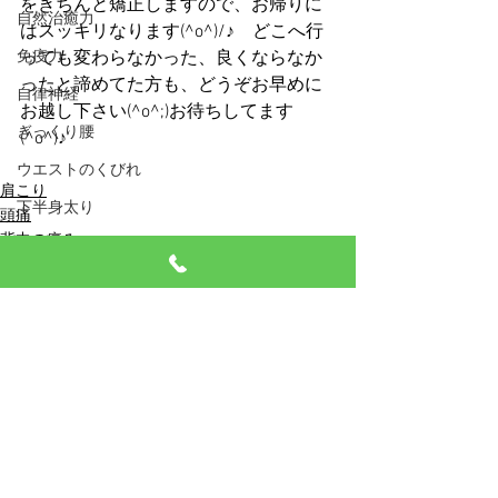
をきちんと矯正しますので、お帰りに
自然治癒力
はスッキリなります(^o^)/♪　どこへ行
免疫力
っても変わらなかった、良くならなか
ったと諦めてた方も、どうぞお早めに
自律神経
お越し下さい(^o^;)お待ちしてます
ぎっくり腰
(^o^)♪
ウエストのくびれ
肩こり
下半身太り
頭痛
背中の痛み
産後整体
イオン
すべて表示
最新記事
料理
整体
猫背
トラ猫